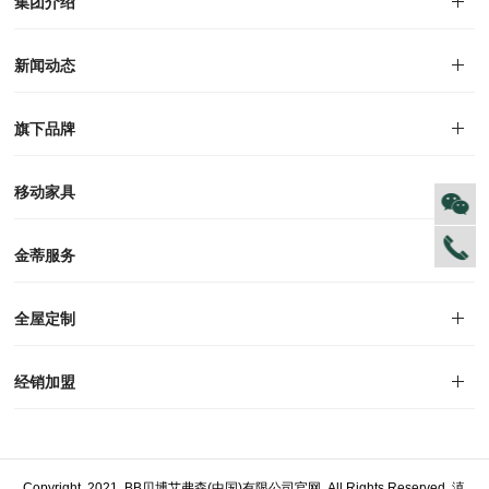
集团介绍
集团介绍
企业文化
人才招聘
商学院
VR全景展厅
董事长介绍
新闻动态
对外公告
家居资讯
旗下品牌
品牌文化
荣誉资质
产品专利
电子画册
移动家具
迪尚
西瑞
洛斯
里奥
洛卡
美舍
新古典
纯美
金蒂服务
售后服务
防伪识别
投诉建议
全屋定制
风格定制
空间定制
户型案例
材质展示
预约量尺
经销加盟
全球网点
加盟创富
资料下载
Copyright 2021 BB贝博艾弗森(中国)有限公司官网 All Rights Reserved
滇