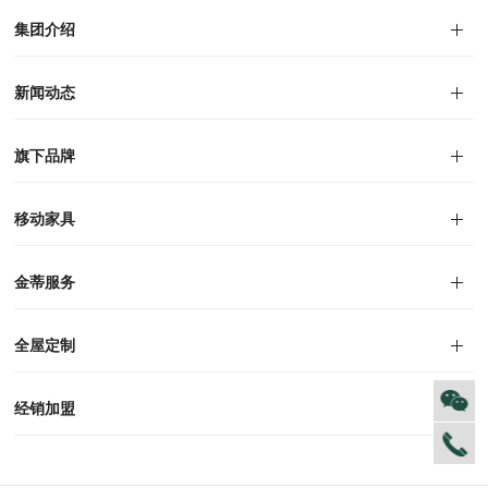
集团介绍
集团介绍
企业文化
人才招聘
商学院
VR全景展厅
董事长介绍
新闻动态
对外公告
家居资讯
旗下品牌
品牌文化
荣誉资质
产品专利
电子画册
移动家具
迪尚
西瑞
洛斯
里奥
洛卡
美舍
新古典
纯美
金蒂服务
售后服务
防伪识别
投诉建议
全屋定制
风格定制
空间定制
户型案例
材质展示
预约量尺
经销加盟
全球网点
加盟创富
资料下载