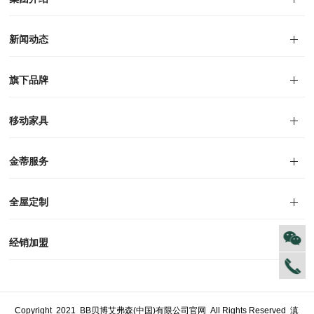
集团介绍
企业文化
人才招聘
商学院
VR全景展厅
董事长介绍
新闻动态
对外公告
家居资讯
旗下品牌
品牌文化
荣誉资质
产品专利
电子画册
移动家具
迪尚
西瑞
洛斯
里奥
洛卡
美舍
新古典
纯美
金蒂服务
售后服务
防伪识别
投诉建议
全屋定制
风格定制
空间定制
户型案例
材质展示
预约量尺
经销加盟
全球网点
加盟创富
资料下载
Copyright 2021 BB贝博艾弗森(中国)有限公司官网 All Rights Reserved
滇