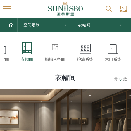
空间定制
衣帽间
房空间
衣帽间
榻榻米空间
护墙系统
木门系统
衣帽间
共
5
款