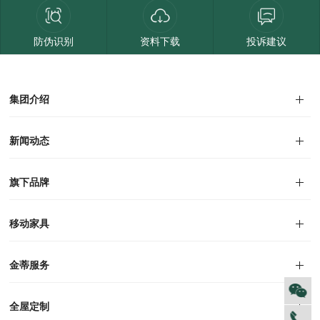
防伪识别
资料下载
投诉建议
集团介绍
集团介绍
企业文化
人才招聘
商学院
VR全景展厅
董事长介绍
新闻动态
对外公告
家居资讯
旗下品牌
品牌文化
荣誉资质
产品专利
电子画册
移动家具
迪尚
西瑞
洛斯
里奥
洛卡
美舍
新古典
纯美
金蒂服务
售后服务
防伪识别
投诉建议
全屋定制