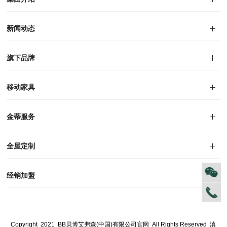
集团介绍
企业文化
人才招聘
商学院
VR全景展厅
董事长介绍
新闻动态
对外公告
家居资讯
旗下品牌
品牌文化
荣誉资质
产品专利
电子画册
移动家具
迪尚
西瑞
洛斯
里奥
洛卡
美舍
新古典
纯美
金蒂服务
售后服务
防伪识别
投诉建议
全屋定制
风格定制
空间定制
户型案例
材质展示
预约量尺
经销加盟
全球网点
加盟创富
资料下载
Copyright 2021 BB贝博艾弗森(中国)有限公司官网 All Rights Reserved
滇