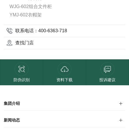
WJG-602组合文件柜
YMJ-602衣帽架
联系电话：400-6363-718
查找门店
防伪识别
资料下载
投诉建议
集团介绍
集团介绍
企业文化
人才招聘
商学院
VR全景展厅
董事长介绍
新闻动态