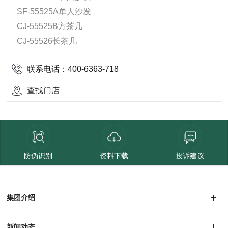
SF-55525A单人沙发
CJ-55525B方茶几
CJ-55526长茶几
联系电话：400-6363-718
查找门店
防伪识别
资料下载
投诉建议
集团介绍
集团介绍
企业文化
人才招聘
商学院
VR全景展厅
董事长介绍
新闻动态