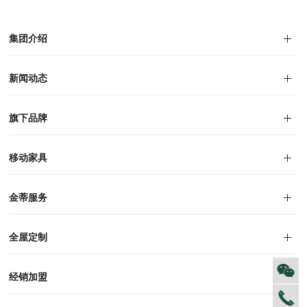
集团介绍
集团介绍
企业文化
人才招聘
商学院
VR全景展厅
董事长介绍
新闻动态
对外公告
家居资讯
旗下品牌
品牌文化
荣誉资质
产品专利
电子画册
移动家具
迪尚
西瑞
洛斯
里奥
洛卡
美舍
新古典
纯美
金蒂服务
售后服务
防伪识别
投诉建议
全屋定制
风格定制
空间定制
户型案例
材质展示
预约量尺
经销加盟