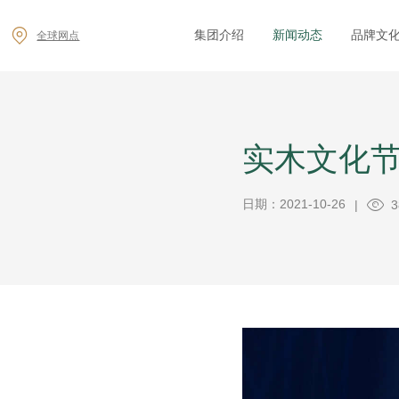
集团介绍
新闻动态
品牌文
全球网点
实木文化
日期：2021-10-26
|
3