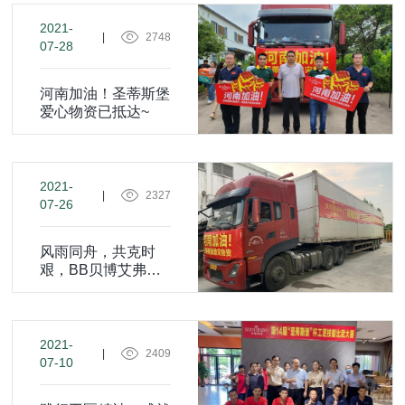
2021-
|
2748
07-28
河南加油！圣蒂斯堡
爱心物资已抵达~
2021-
|
2327
07-26
风雨同舟，共克时
艰，BB贝博艾弗森
在行动！
2021-
|
2409
07-10