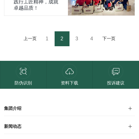
践行工匠精神，成就
卓越品质！
1
2
3
4
上一页
下一页
防伪识别
资料下载
投诉建议
集团介绍
集团介绍
企业文化
人才招聘
商学院
VR全景展厅
董事长介绍
新闻动态