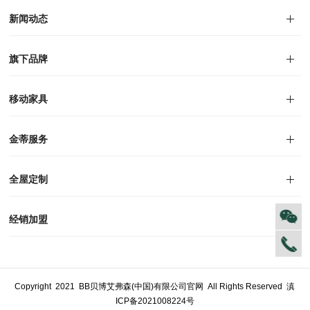
集团介绍
企业文化
人才招聘
商学院
VR全景展厅
董事长介绍
新闻动态
对外公告
家居资讯
旗下品牌
品牌文化
荣誉资质
产品专利
电子画册
移动家具
迪尚
西瑞
洛斯
里奥
洛卡
美舍
新古典
纯美
金蒂服务
售后服务
防伪识别
投诉建议
全屋定制
风格定制
空间定制
户型案例
材质展示
预约量尺
经销加盟
全球网点
加盟创富
资料下载
Copyright 2021 BB贝博艾弗森(中国)有限公司官网 All Rights Reserved
滇
ICP备2021008224号