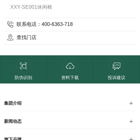
XXY-SE001休闲椅
联系电话：400-6363-718
查找门店
防伪识别
资料下载
投诉建议
集团介绍
集团介绍
企业文化
人才招聘
商学院
VR全景展厅
董事长介绍
新闻动态
对外公告
家居资讯
旗下品牌