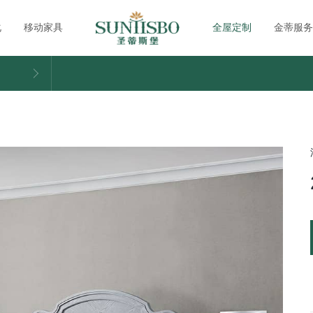
化
移动家具
全屋定制
金蒂服务