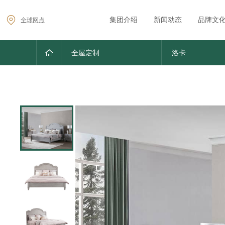
集团介绍
新闻动态
品牌文
全球网点
全屋定制
洛卡