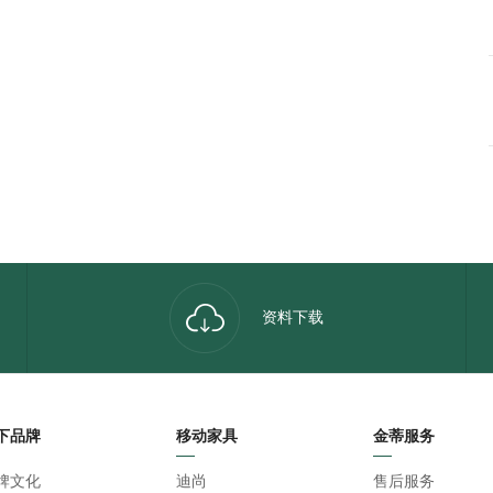
资料下载
下品牌
移动家具
金蒂服务
牌文化
迪尚
售后服务