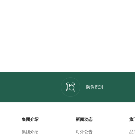
防伪识别
集团介绍
新闻动态
旗
集团介绍
对外公告
品