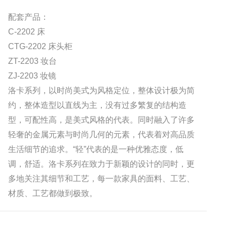
配套产品：
C-2202 床
CTG-2202 床头柜
ZT-2203 妆台
ZJ-2203 妆镜
洛卡系列，以时尚美式为风格定位，整体设计极为简
约，整体造型以直线为主，没有过多繁复的结构造
型，可配性高，是美式风格的代表。同时融入了许多
轻奢的金属元素与时尚几何的元素，代表着对高品质
生活细节的追求。“轻”代表的是一种优雅态度，低
调，舒适。洛卡系列在致力于新颖的设计的同时，更
多地关注其细节和工艺，每一款家具的面料、工艺、
材质、工艺都做到极致。